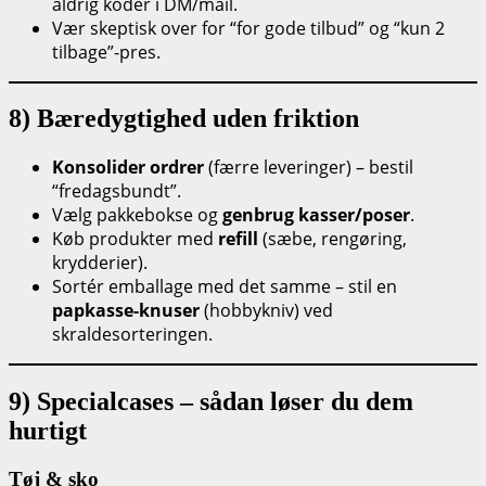
aldrig koder i DM/mail.
Vær skeptisk over for “for gode tilbud” og “kun 2
tilbage”-pres.
8) Bæredygtighed uden friktion
Konsolider ordrer
(færre leveringer) – bestil
“fredagsbundt”.
Vælg pakkebokse og
genbrug kasser/poser
.
Køb produkter med
refill
(sæbe, rengøring,
krydderier).
Sortér emballage med det samme – stil en
papkasse-knuser
(hobbykniv) ved
skraldesorteringen.
9) Specialcases – sådan løser du dem
hurtigt
Tøj & sko