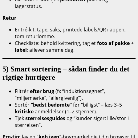
lagerstatus.
Retur
Entré-kit: tape, saks, printede labels/QR i appen,
tom returlomme.
Checkliste: behold kvittering, tag et
foto af pakke +
label
; aflever samme dag.
5) Smart sortering – sådan finder du det
rigtige hurtigere
Filtrér
efter brug
(fx “induktionsegnet”,
“miljømærke”, “allergivenlig”).
Sortér
“bedst bedømte”
før “billigst” – læs 3–5
kritiske
anmeldelser (1–2 stjerner).
Tjek
størrelsesguides
og “kunder siger: lille/stor i
størrelsen”.
Pro-tip:
lav en “
køb igen
”-bogmærkelinje i din browser til