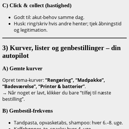
C) Click & collect (hastighed)
Godt til: akut-behov samme dag.
Husk: ring/skriv hvis andre henter; tjek åbningstid
og legitimation.
3) Kurver, lister og genbestillinger – din
autopilot
A) Gemte kurver
Opret tema-kurver:
“Rengøring”, “Madpakke”,
“Badeværelse”, “Printer & batterier”
.
→ Når noget er lavt, klikker du bare “tilføj til næste
bestilling”.
B) Genbestil-frekvens
Tandpasta, opvasketabs, shampoo: hver 6.–8. uge.
Kaffebønner, te, snacks: hver 4. uge.