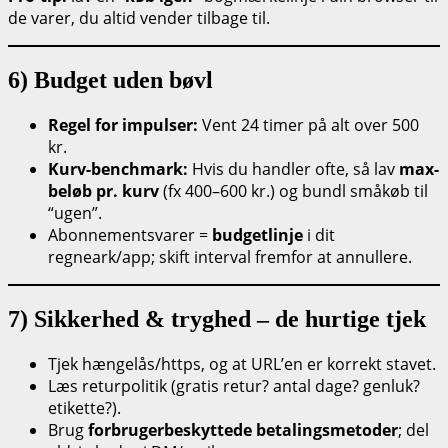
de varer, du altid vender tilbage til.
6) Budget uden bøvl
Regel for impulser:
Vent 24 timer på alt over 500
kr.
Kurv-benchmark:
Hvis du handler ofte, så lav
max-
beløb pr. kurv
(fx 400–600 kr.) og bundl småkøb til
“ugen”.
Abonnementsvarer =
budgetlinje
i dit
regneark/app; skift interval fremfor at annullere.
7) Sikkerhed & tryghed – de hurtige tjek
Tjek hængelås/https, og at URL’en er korrekt stavet.
Læs returpolitik (gratis retur? antal dage? genluk?
etikette?).
Brug
forbrugerbeskyttede betalingsmetoder
; del