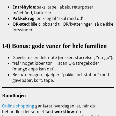
Entréhylde
: saks, tape, labels, returposer,
målebånd, batterier.
Pakkekrog
: én krog til “skal med ud”.
QR-sted
: lille clipboard til QR/kvitteringer, så de ikke
forsvinder.
14) Bonus: gode vaner for hele familien
Gaveliste i en delt note (ønsker, størrelser, “no-go”).
“Når noget løber tør → scan QR/stregekode”
(mange apps kan det).
Børn/teenagere hjælper: “pakke ind–station” med
gavepapir, kort, tape.
Bundlinjen
Online shopping
gør først hverdagen let, når du
behandler det som et
fast workflow
: én