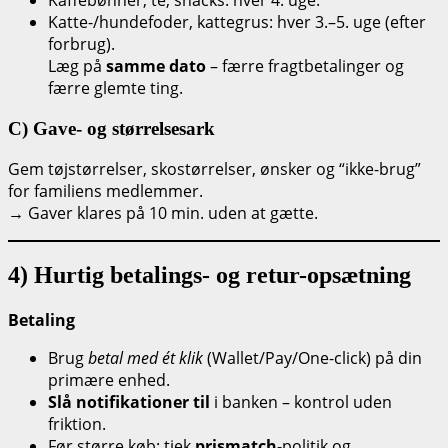
Katte-/hundefoder, kattegrus: hver 3.–5. uge (efter
forbrug).
Læg på
samme dato
– færre fragtbetalinger og
færre glemte ting.
C) Gave- og størrelsesark
Gem tøjstørrelser, skostørrelser, ønsker og “ikke-brug”
for familiens medlemmer.
→ Gaver klares på 10 min. uden at gætte.
4) Hurtig betalings- og retur-opsætning
Betaling
Brug
betal med ét klik
(Wallet/Pay/One-click) på din
primære enhed.
Slå notifikationer til
i banken – kontrol uden
friktion.
Før større køb: tjek
prismatch
-politik og