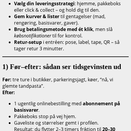
Vælg din leveringsstrategi
: hjemme, pakkeboks
eller click & collect – og hold dig til den.
Gem kurver & lister
til gentagelser (mad,
rengøring, basisvarer, gaver).
Brug betalingsmetode med ét klik
, men slå
købsnotifikationer
til for kontrol.
Retur-setup
i entréen: pose, label, tape, QR – så
tager retur 3 minutter.
1) Før–efter: sådan ser tidsgevinsten ud
Før:
tre ture i butikker, parkeringsjagt, køer, “nå, vi
glemte tandpasta”.
Efter:
1 ugentlig onlinebestilling med
abonnement på
basisvarer
.
Pakkeboks stop på vej hjem.
Gaveliste og størrelser gemt i profilen.
Resultat: du flytter 2–3 timers friktion til
20–30