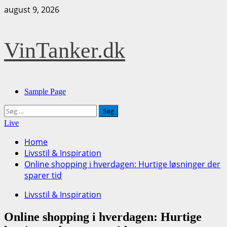
Skip
august 9, 2026
to
content
VinTanker.dk
Primary
Sample Page
Menu
Søg
efter:
Live
Home
Livsstil & Inspiration
Online shopping i hverdagen: Hurtige løsninger der
sparer tid
Livsstil & Inspiration
Online shopping i hverdagen: Hurtige