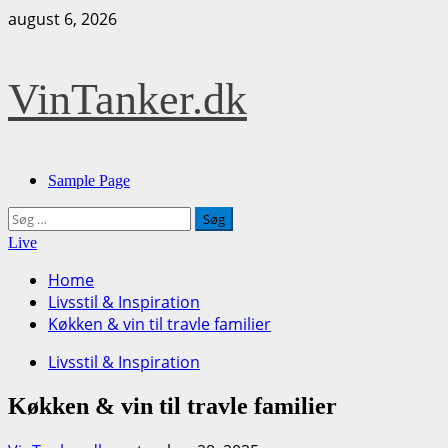
Skip
august 6, 2026
to
content
VinTanker.dk
Primary
Sample Page
Menu
Søg
efter:
Live
Home
Livsstil & Inspiration
Køkken & vin til travle familier
Livsstil & Inspiration
Køkken & vin til travle familier