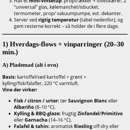
Hav et
mini-vinsetup
: proptrækker + folieskærer, 2
“universal” glas, kølemanchet/isbucket,
termometer, prop/ vakuumpumpe, evt. dekanter.
Server ved
rigtig temperatur
(tabel nedenfor), og
gem resterne korrekt – så holder de i flere dage.
1) Hverdags-flows + vinparringer (20–30
min.)
A) Plademad (alt i ovn)
Basis:
kartoffel/sød kartoffel + grønt +
kylling/fisk/falafler, 220 °C varmluft.
Vine der virker:
Fisk / citron / urter:
tør
Sauvignon Blanc
eller
Albariño
(8–10 °C).
Kylling & BBQ-glaze:
frugtig
Zinfandel
/
Primitivo
eller
Garnacha
(14–16 °C).
Falafel & tahin:
aromatisk
Riesling
off-dry eller