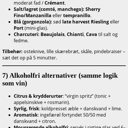
moderat fad /
Crémant
.
Salt/lagret (comté, manchego):
Sherry
Fino/Manzanilla
eller
tempranillo
.
Blå (gorgonzola):
sød
late harvest Riesling
eller
Port
(mini-glas).
Charcuteri:
Beaujolais
,
Chianti
,
Cava
til salt og
fedme.
Tilbehør:
osteknive, lille skærebræt, skåle, pindebraiser –
sæt det op på 5 minutter.
7) Alkoholfri alternativer (samme logik
som vin)
Citrus & krydderurter
: “virgin spritz” (tonic +
appelsinskive + rosmarin).
Syrlig, frisk
: koldpresset æble + danskvand + lime.
Aromatisk
: ingefærøl fortyndet 50/50 med
danskvand + citron.
Mousserende alkoholfri
: servér i rigtige glas ved 6–