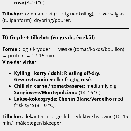
rosé
(8–10 °C).
Tilbehør:
kølemanchet (hurtig nedkøling), universalglas
(tulipanform), drypring/pourer.
B) Gryde + tilbehør (én gryde, én skål)
Formel:
løg + krydderi → væske (tomat/kokos/bouillon)
→ protein → 12–15 min.
Vine der virker:
Kylling i karry / dahl:
Riesling off-dry
,
Gewürztraminer
eller frugtig
rosé
.
Chili sin carne / tomatbaseret:
mediumfyldig
Sangiovese
/
Montepulciano
(14–16 °C).
Lakse-kokosgryde:
Chenin Blanc
/
Verdelho
med
frisk syre (8–10 °C).
Tilbehør:
dekanter til unge, lidt reduktive hvidvine (10–15
min.), målebæger/iskeeper.