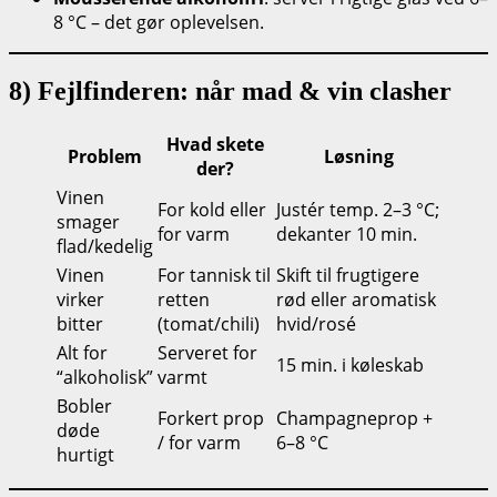
8 °C – det gør oplevelsen.
8) Fejlfinderen: når mad & vin clasher
Hvad skete
Problem
Løsning
der?
Vinen
For kold eller
Justér temp. 2–3 °C;
smager
for varm
dekanter 10 min.
flad/kedelig
Vinen
For tannisk til
Skift til frugtigere
virker
retten
rød eller aromatisk
bitter
(tomat/chili)
hvid/rosé
Alt for
Serveret for
15 min. i køleskab
“alkoholisk”
varmt
Bobler
Forkert prop
Champagneprop +
døde
/ for varm
6–8 °C
hurtigt