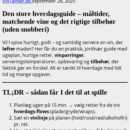
VinTanker.dk
september 28, 2025
Den store hverdagsguide – måltider,
matchende vine og det rigtige tilbehør
(uden snobberi)
Vil I spise hurtigt, godt – og samtidig servere en vin, der
løfter
maden? Her får du en praktisk, jordnær guide med
ugeplan, hurtige retter,
vinparringer
,
serveringstemperaturer, opbevaring og
tilbehør
, der
faktisk gør en forskel. Alt er tænkt til hverdage med lidt
tid og mange opgaver.
TL;DR – sådan får I det til at spille
Planlæg ugen på 15 min. → vælg retter fra de tre
hverdags-flows
(plade/gryde/wraps).
Sæt en
vinlinje
på planen (hvid/rosé/rød/alkoholfri)
pr. ret.