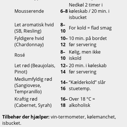
Nedkøl 2 timer i
Mousserende
6–8
køleskab / 20 min. i
isbucket
Let aromatisk hvid
8–
For kold = flad smag
(SB, Riesling)
10
Fyldigere hvid
10–
10 min. på bordet
(Chardonnay)
12
før servering
8–
Kølig, men ikke
Rosé
10
iskold
Let rød (Beaujolais,
12–
20 min. i køleskab
Pinot)
14
før servering
Mediumfyldig rød
14–
“Kælderkold” slår
(Sangiovese,
16
stuetemp.
Tempranillo)
Kraftig rød
16–
Over 18 °C =
(Cabernet, Syrah)
18
alkoholisk
Tilbehør der hjælper:
vin-termometer, kølemanchet,
isbucket.