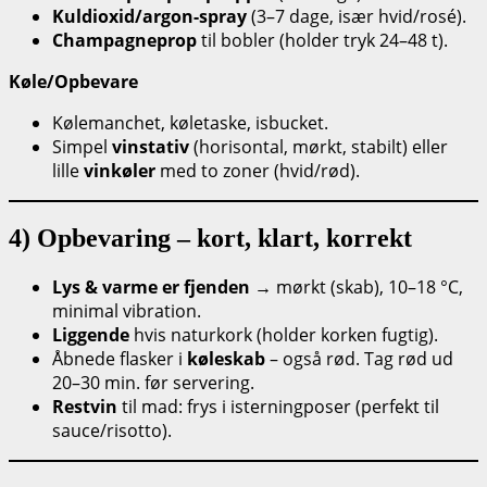
Kuldioxid/argon-spray
(3–7 dage, især hvid/rosé).
Champagneprop
til bobler (holder tryk 24–48 t).
Køle/Opbevare
Kølemanchet, køletaske, isbucket.
Simpel
vinstativ
(horisontal, mørkt, stabilt) eller
lille
vinkøler
med to zoner (hvid/rød).
4) Opbevaring – kort, klart, korrekt
Lys & varme er fjenden
→ mørkt (skab), 10–18 °C,
minimal vibration.
Liggende
hvis naturkork (holder korken fugtig).
Åbnede flasker i
køleskab
– også rød. Tag rød ud
20–30 min. før servering.
Restvin
til mad: frys i isterningposer (perfekt til
sauce/risotto).