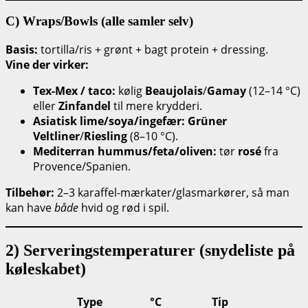
C) Wraps/Bowls (alle samler selv)
Basis:
tortilla/ris + grønt + bagt protein + dressing.
Vine der virker:
Tex-Mex / taco:
kølig
Beaujolais
/
Gamay
(12–14 °C)
eller
Zinfandel
til mere krydderi.
Asiatisk lime/soya/ingefær:
Grüner
Veltliner
/
Riesling
(8–10 °C).
Mediterran hummus/feta/oliven:
tør
rosé
fra
Provence/Spanien.
Tilbehør:
2–3 karaffel-mærkater/glasmarkører, så man
kan have
både
hvid og rød i spil.
2) Serveringstemperaturer (snydeliste på
køleskabet)
Type
°C
Tip