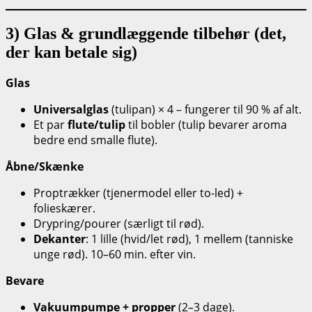
3) Glas & grundlæggende tilbehør (det,
der kan betale sig)
Glas
Universalglas
(tulipan) × 4 – fungerer til 90 % af alt.
Et par
flute/tulip
til bobler (tulip bevarer aroma
bedre end smalle flute).
Åbne/Skænke
Proptrækker (tjenermodel eller to-led) +
folieskærer.
Drypring/pourer (særligt til rød).
Dekan­ter
: 1 lille (hvid/let rød), 1 mellem (tanniske
unge rød). 10–60 min. efter vin.
Bevare
Vakuumpumpe + propper
(2–3 dage).