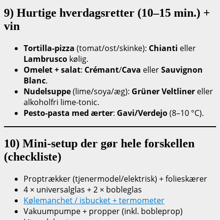
9) Hurtige hverdagsretter (10–15 min.) +
vin
Tortilla-pizza
(tomat/ost/skinke):
Chianti
eller
Lambrusco
kølig.
Omelet + salat
:
Crémant
/
Cava
eller
Sauvignon
Blanc
.
Nudelsuppe
(lime/soya/æg):
Grüner Veltliner
eller
alkoholfri lime-tonic.
Pesto-pasta med ærter
:
Gavi/Verdejo
(8–10 °C).
10) Mini-setup der gør hele forskellen
(checkliste)
Proptrækker (tjenermodel/elektrisk) + folieskærer
4 × universalglas + 2 × bobleglas
Kølemanchet / isbucket + termometer
Vakuumpumpe + propper (inkl. bobleprop)