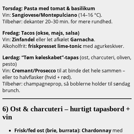
Torsdag: Pasta med tomat & basilikum
Vin:
Sangiovese/Montepulciano
(14–16 °C).
Tilbehør: dekanter 20–30 min. for mere rundhed.
Fredag: Tacos (okse, majs, salsa)
Vin:
Zinfandel
eller let afkølet
Garnacha
.
Alkoholfrit:
friskpresset lime-tonic
med agurkeskiver.
Lørdag: “Tøm køleskabet”-tapas
(ost, charcuteri, oliven,
pesto)
Vin:
Cremant/Prosecco
til at binde det hele sammen –
eller to halvflasker (hvid + rød).
Tilbehør: champagneprop, så boblerne holder til søndag
brunch.
6) Ost & charcuteri – hurtigt tapasbord +
vin
Frisk/fed ost (brie, burrata):
Chardonnay
med