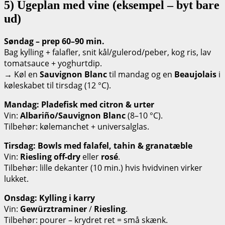
5) Ugeplan med vine (eksempel – byt bare
ud)
Søndag – prep 60–90 min.
Bag kylling + falafler, snit kål/gulerod/peber, kog ris, lav
tomatsauce + yoghurtdip.
→ Køl en
Sauvignon Blanc
til mandag og en
Beaujolais
i
køleskabet til tirsdag (12 °C).
Mandag: Pladefisk med citron & urter
Vin:
Albariño/Sauvignon Blanc
(8–10 °C).
Tilbehør: kølemanchet + universalglas.
Tirsdag: Bowls med falafel, tahin & granatæble
Vin:
Riesling off-dry
eller
rosé
.
Tilbehør: lille dekanter (10 min.) hvis hvidvinen virker
lukket.
Onsdag: Kylling i karry
Vin:
Gewürztraminer
/
Riesling
.
Tilbehør: pourer – krydret ret = små skænk.